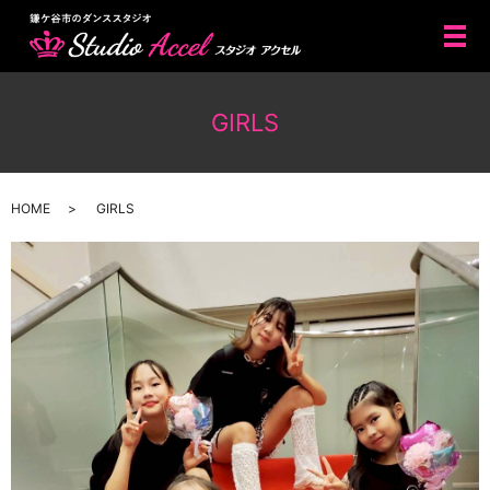
メ
GIRLS
HOME
GIRLS