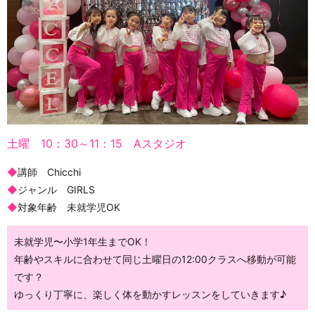
土曜 10：30～11：15 Aスタジオ
◆
講師 Chicchi
◆
ジャンル GIRLS
◆
対象年齢 未就学児OK
未就学児〜小学1年生までOK！
年齢やスキルに合わせて同じ土曜日の12:00クラスへ移動が可能
です？
ゆっくり丁寧に、楽しく体を動かすレッスンをしていきます♪