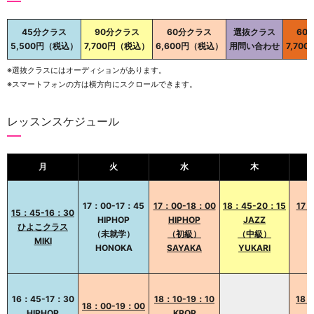
45分クラス
90分クラス
60分クラス
選抜クラス
60
5,500円（税込）
7,700円（税込）
6,600円（税込）
用問い合わせ
7,70
※選抜クラスにはオーディションがあります。
※スマートフォンの方は横方向にスクロールできます。
レッスンスケジュール
月
火
水
木
17：00-17：45
17：00-18：00
18：45-20：15
17：
15：45-16：30
HIPHOP
HIPHOP
JAZZ
ひよこクラス
（未就学）
（初級）
（中級）
MIKI
HONOKA
SAYAKA
YUKARI
16：45-17：30
18：10-19：10
18：
18：00-19：00
HIPHOP
KPOP