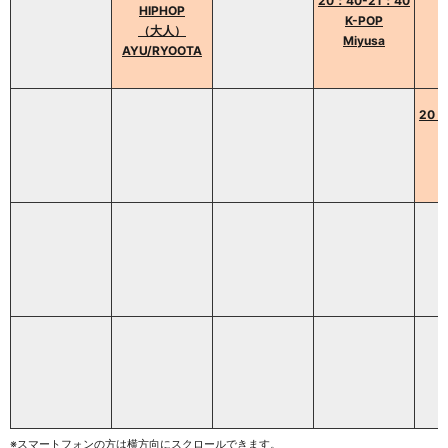
20：40-21：40
HIPHOP
K-POP
（大人）
Miyusa
AYU/RYOOTA
20：
※スマートフォンの方は横方向にスクロールできます。