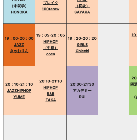
ブレイク
（未就学）
（初級）
100taraw
HONOKA
SAYAKA
19：
19：05-20：05
19：00-20：00
19：20-20：20
HIPHOP
JAZZ
GIRLS
（中級）
きゃおりん
Chicchi
coco
20：
20:10-21:10
20：10-21：10
20:30-21:30
隔週
HIPHOP
JAZZHIPHOP
アカデミー
R&B
YUME
RUI
(\
TAKA