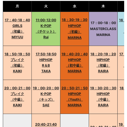
月
火
水
木
18：30-19：30
17：40-18：40
11:00-12:00
16：
17：00-18：00
GIRLS
K-POP
HIPHOP
MASTERCLASS
（初級）
（チケット）
（
（初級）
MARINA
MIYUU
Rui
MARINA
18：50-19：50
17:50-18:50
19：40-20：40
18：20-19：20
17：
ブレイク
HIPHOP
HIPHOP
HIPHOP
（初級）
R＆B
（初中級）
（初級）
（
KAIKI
TAKA
MARINA
RAIRA
20：00-21：00
19：00-20：00
20：50-21：50
19：30-20：30
18：
ブレイク
K-POP
HIPHOP
HIPHOP
（中級）
（キッズ）
（Youth）
（中級）
KAIKI
SAE
MARINA
RAIRA
20:40-21:40
19：