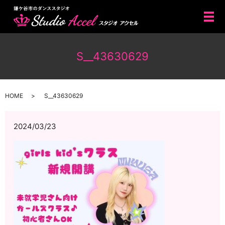
メ
S__43630629
HOME
S__43630629
2024/03/23