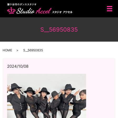
メ
S__56950835
HOME
S__56950835
2024/10/08