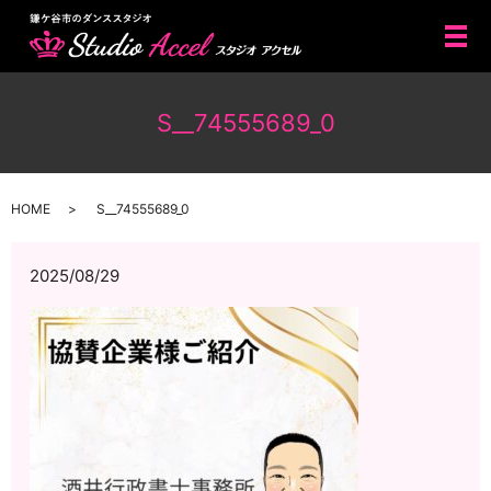
メ
S__74555689_0
HOME
S__74555689_0
2025/08/29