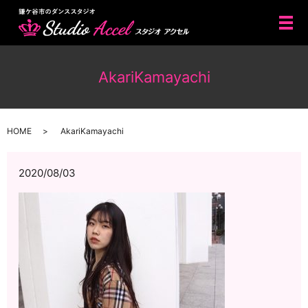
メ
AkariKamayachi
HOME
AkariKamayachi
2020/08/03