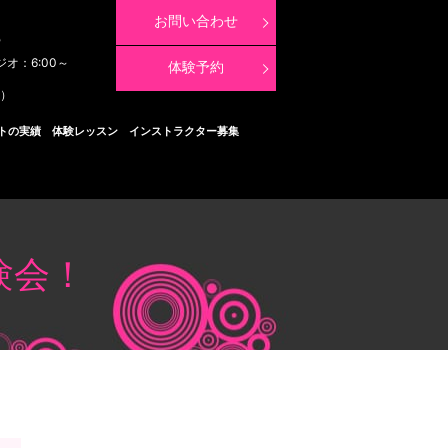
お問い合わせ
8
ジオ：6:00～
体験予約
く）
トの実績
体験レッスン
インストラクター募集
験会！