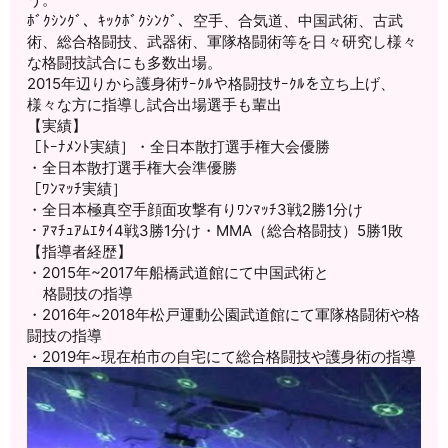
ﾎﾞｸｼﾝｸﾞ、ｷｯｸﾎﾞｸｼﾝｸﾞ、空手、合気道、
中国武術、古武
術、総合格闘技、武器術、
軍隊格闘術等を日々研究し様々
な格闘技試合にも多数出場。
2015年辺りから護身術ｻｰｸﾙや格闘技ｻｰｸﾙを立ち上げ、
様々な方に指導し試合出場選手も輩出
【実績】
［ﾄｰﾅﾒﾝﾄ実績］・全日本散打選手権大会優勝
・全日本散打選手権大会準優勝
［ﾜﾝﾏｯﾁ実績］
・全日本極真空手顔面攻撃有りﾜﾝﾏｯﾁ3戦2勝1分け
・ｱﾏﾁｭｱﾑｴﾀｲ4戦3勝1分け・MMA（総合格闘技）
5勝1敗
【指導者経歴】
・2015年~2017年船橋武道館にて中国武術と
格闘技の指導
・2016年~
2018年松戸運動公園武道館にて軍隊格闘術や格
闘技の指導
・2019年~現在柏市の自宅にて総合格闘技や護身術の指導