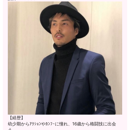
【経歴】
幼少期からｱｸｼｮﾝやｶﾝﾌｰに憧れ、
16歳から格闘技に出会
う。