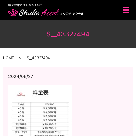
メ
S__43327494
HOME
S__43327494
2024/06/27