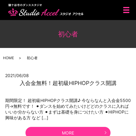
メ
初心者
HOME
初心者
2021/06/08
入会金無料！超初級HIPHOPクラス開講
期間限定！ 超初級HIPHOPクラス開講♪ 今ならなんと入会金5500
円→無料です！ ⚫︎ダンスを始めてみたいけどどのクラスに入れば
いいか分からない方 ⚫︎まずは基礎を身につけたい方 ⚫︎HIPHOPに
興味がある方 など […]
MORE