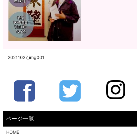
20211027_img001
HOME