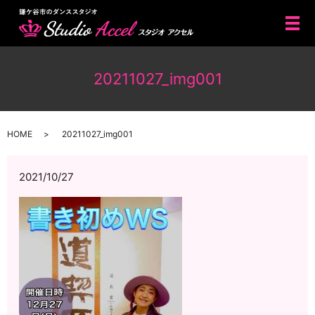
メ
20211027_img001
HOME
20211027_img001
2021/10/27