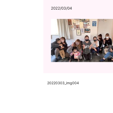
2022/03/04
20220303_img004