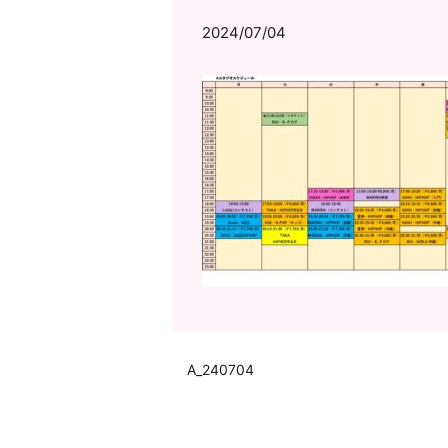
2024/07/04
A_240704