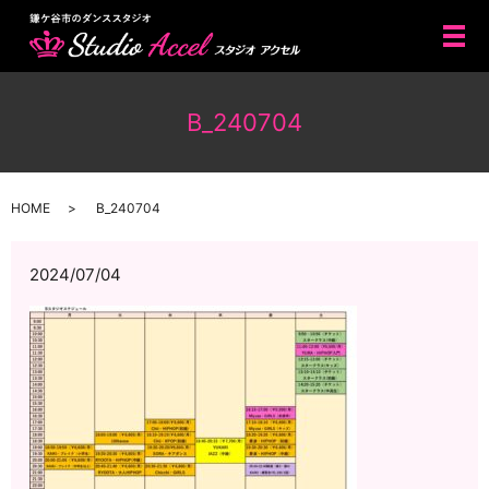
メ
B_240704
HOME
B_240704
2024/07/04