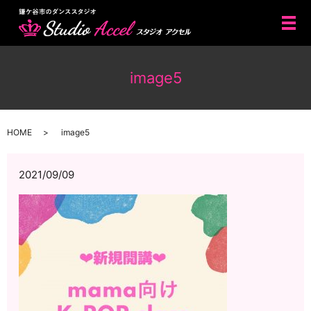
メ
image5
HOME
image5
2021/09/09