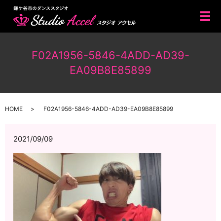
メ
F02A1956-5846-4ADD-AD39-
EA09B8E85899
HOME
F02A1956-5846-4ADD-AD39-EA09B8E85899
2021/09/09