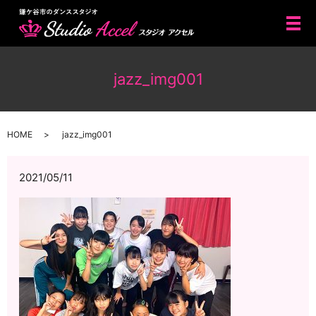
メ
jazz_img001
HOME
jazz_img001
2021/05/11