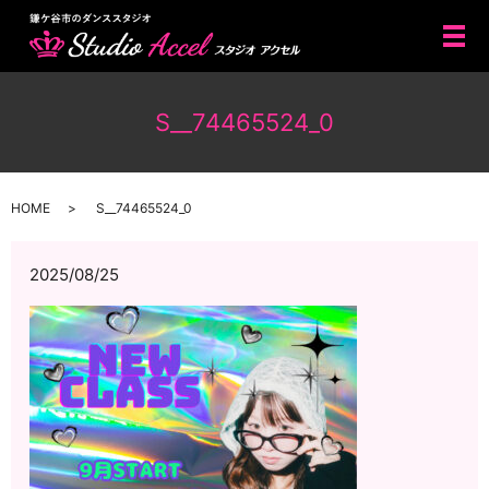
メ
S__74465524_0
HOME
S__74465524_0
2025/08/25