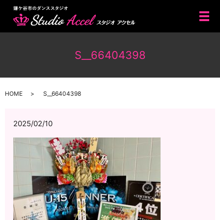
メ
S__66404398
HOME
S__66404398
2025/02/10