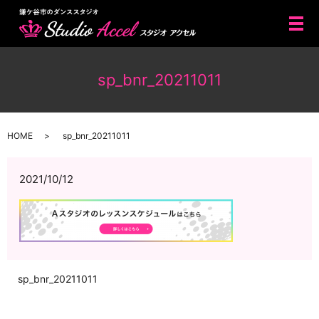
メ
sp_bnr_20211011
HOME
sp_bnr_20211011
2021/10/12
sp_bnr_20211011